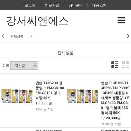
로그인
|
회원가입
|
장바구니
|
배송조회
강서씨앤에스
전체상품
/
전체상품
정렬
엡손 T15S290 정
엡손 T13P190/T1
품잉크 EM-C8100
3P290/T13P390/T
EM-C8101 잉크
13P490 대용량 4
파랑 30K
색세트 정품잉크 E
M-C8100 EM-C81
158,000원
01 잉크 블랙 86K
1,580원 적립
컬러 각 50K
1,120,000원
11,200원 적립