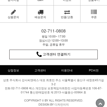
상품문의
배송문의
반품/교환
쿠폰
02-711-0808
평일 10:00~ 17:00
점심시간 12:00~13:00
주말, 공휴일 휴무
고객센터 연결하기
상점정보
고객센터
이용안내
PC버전
상호 주식회사 강서씨앤에스 대표 최호민 주소 서울특별시 용산구 새창로45가길
3-2
전화 02-711-0808 팩스 개인정보 보호책임자최한진 사업자등록번호 106-87-
01744 통신판매업번호 제 2013-서울용산-00964 호
COPYRIGHT © BY ALL RIGHTS RESERVED.
DESIGN BY 디자인이지