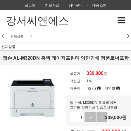
로그인
|
회원가입
|
장바구니
|
배송조회
강서씨앤에스
전체상품
/
전체상품
엡손 AL-M320DN 흑백 레이저프린터 양면인쇄 정품토너포함
339,000
상품가
원
적립금
1%
배송비
(조건)
지역별
엡손 AL-M320DN 흑백 레이저
프린터 양면인쇄 정품토너포함
339,000
원
+1
-1