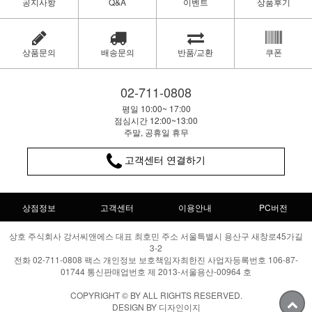
공지사항
Q&A
이벤트
상품후기
상품문의
배송문의
반품/교환
쿠폰
02-711-0808
평일 10:00~ 17:00
점심시간 12:00~13:00
주말, 공휴일 휴무
고객센터 연결하기
상점정보
고객센터
이용안내
PC버전
상호 주식회사 강서씨앤에스 대표 최호민 주소 서울특별시 용산구 새창로45가길
3-2
전화 02-711-0808 팩스 개인정보 보호책임자최한진 사업자등록번호 106-87-
01744 통신판매업번호 제 2013-서울용산-00964 호
COPYRIGHT © BY ALL RIGHTS RESERVED.
DESIGN BY 디자인이지